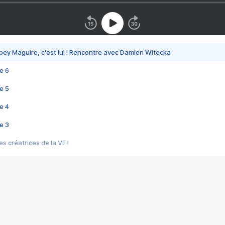
bey Maguire, c'est lui ! Rencontre avec Damien Witecka
e 6
e 5
e 4
e 3
s créatrices de la VF !
e 2
e 1
e Mektoub My Love arrive enfin ! Rencontre avec Shaïn Boumedine et Sal
i : après Toni en famille