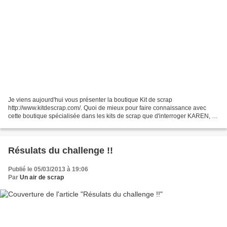
Je viens aujourd'hui vous présenter la boutique Kit de scrap
http://www.kitdescrap.com/. Quoi de mieux pour faire connaissance avec
cette boutique spécialisée dans les kits de scrap que d'interroger KAREN, sa
fondatrice à son propos! Bonjour Karen, peux-tu...
Résulats du challenge !!
Publié le 05/03/2013 à 19:06
Par
Un air de scrap