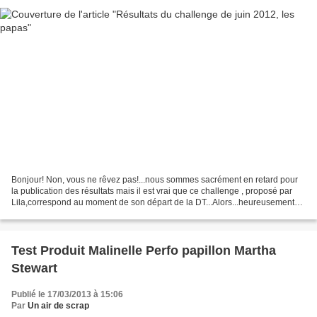
Bonjour! Non, vous ne rêvez pas!...nous sommes sacrément en retard pour
la publication des résultats mais il est vrai que ce challenge , proposé par
Lila,correspond au moment de son départ de la DT...Alors...heureusement
que notre gentil sponsor s'est...
Test Produit Malinelle Perfo papillon Martha
Stewart
Publié le 17/03/2013 à 15:06
Par
Un air de scrap