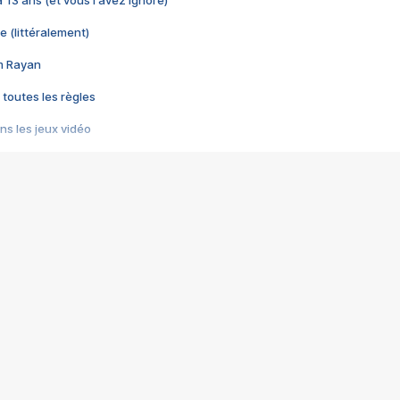
 a 13 ans (et vous l'avez ignoré)
e (littéralement)
im Rayan
 toutes les règles
s les jeux vidéo
us choquant de Rockstar ? - Le scandale BULLY
e plus moche de Steam
du RÊVE tourne au CAUCHEMAR
pendant 8 heures
it… à tort
umiliés par un jeu vidéo
ire - Final Fantasy 8
ti un empire - Age of Empires