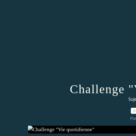
Challenge "
Suje
1
Par